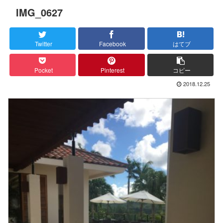
IMG_0627
Twitter
Facebook
はてブ
Pocket
Pinterest
コピー
2018.12.25