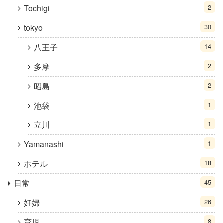
Tochigi
2
tokyo
30
八王子
14
多摩
2
昭島
2
池袋
1
立川
1
Yamanashi
1
ホテル
18
日常
45
妊婦
26
育児
8