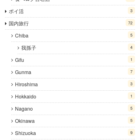
ポイ活
3
国内旅行
72
Chiba
5
我孫子
4
Gifu
1
Gunma
7
Hiroshima
3
Hokkaido
1
Nagano
5
Okinawa
5
Shizuoka
9