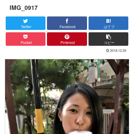
IMG_0917
Twitter
Facebook
はてブ
Pocket
Pinterest
コピー
2018.12.25