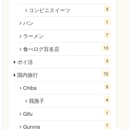
3
コンビニスイーツ
1
パン
7
ラーメン
13
食べログ百名店
3
ポイ活
72
国内旅行
5
Chiba
4
我孫子
1
Gifu
7
Gunma