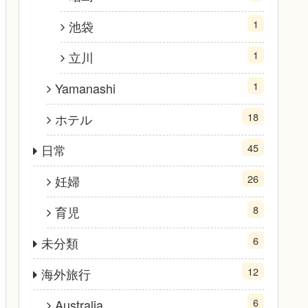
1
池袋
1
立川
1
Yamanashi
18
ホテル
45
日常
26
妊婦
8
育児
6
未分類
12
海外旅行
6
Australia