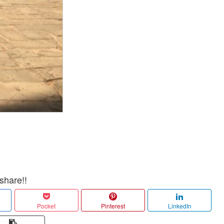
share!!
Pocket
Pinterest
LinkedIn