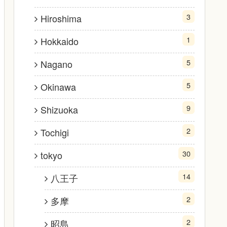
3
Hiroshima
1
Hokkaido
5
Nagano
5
Okinawa
9
Shizuoka
2
Tochigi
30
tokyo
14
八王子
2
多摩
2
昭島