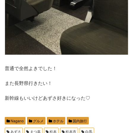
普通で全然よきでした！
また長野県行きたい！
新幹線もいいけどあずさ好きになった♡
Nagano
グルメ
ホテル
国内旅行
あずさ
まつ嘉
松本
松本市
白馬