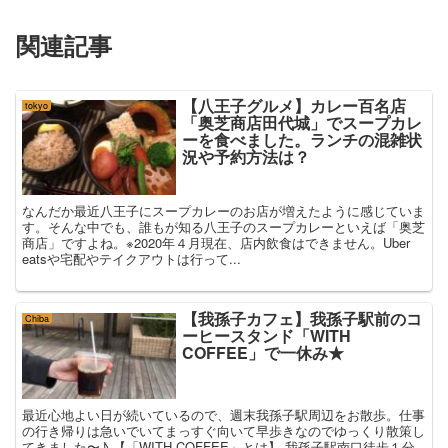
関連記事
【八王子グルメ】カレー百名店
tokyo
「奥芝商店田代城」でスープカレ
ーを食べました。ランチの混雑状
況や予約方法は？
なんだか最近八王子にスープカレーのお店が増えたように感じていま
す。そんな中でも、誰もが知る八王子のスープカレーといえば「奥芝
商店」ですよね。※2020年４月現在、店内飲食はできません。Uber
eatsや宅配やテイクアウトは行って...
【我孫子カフェ】我孫子駅前のコ
Chiba
ーヒースタンド「WITH
COFFEE」で一休み★
最近心地よい日が続いているので、週末我孫子駅周辺をお散歩。仕事
の行き帰りは急いでいてまっすぐ向いて早歩きなのでゆっくり散策し
てきました〜♪ 【「WITH COFFEE」とは】 我孫子駅南口徒歩１分