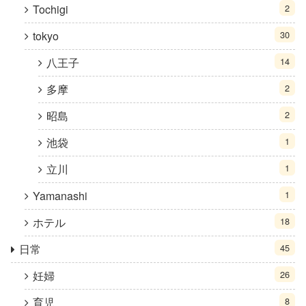
Tochigi
2
tokyo
30
八王子
14
多摩
2
昭島
2
池袋
1
立川
1
Yamanashi
1
ホテル
18
日常
45
妊婦
26
育児
8