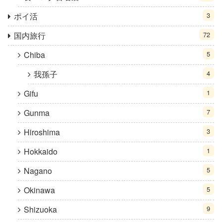
ポイ活
3
国内旅行
72
Chiba
5
我孫子
4
Gifu
1
Gunma
7
Hiroshima
3
Hokkaido
1
Nagano
5
Okinawa
5
Shizuoka
9