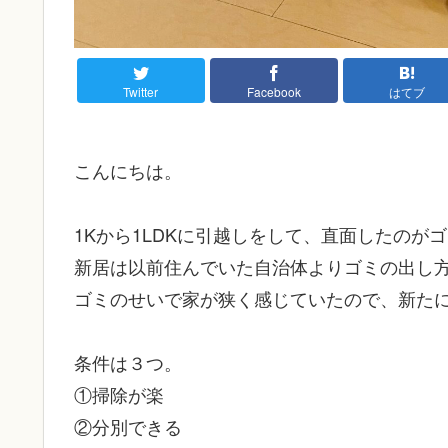
Twitter
Facebook
はてブ
こんにちは。
1Kから1LDKに引越しをして、直面したのが
新居は以前住んでいた自治体よりゴミの出し
ゴミのせいで家が狭く感じていたので、新た
条件は３つ。
①掃除が楽
②分別できる