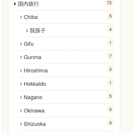
72
国内旅行
5
Chiba
4
我孫子
1
Gifu
7
Gunma
3
Hiroshima
1
Hokkaido
5
Nagano
5
Okinawa
9
Shizuoka