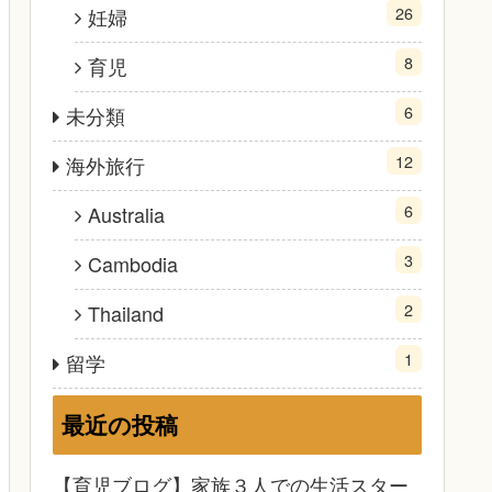
26
妊婦
8
育児
6
未分類
12
海外旅行
6
Australia
3
Cambodia
2
Thailand
1
留学
最近の投稿
【育児ブログ】家族３人での生活スター